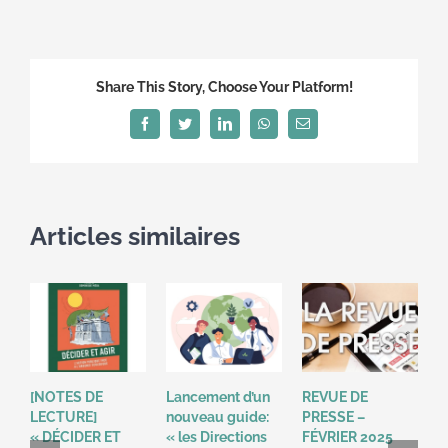
La
sobri
énerg
au
Share This Story, Choose Your Platform!
coeu
de
Facebook
Twitter
LinkedIn
WhatsApp
Email
la
23è
éditi
des
Articles similaires
Assis
Euro
de
la
Trans
Energ
:la
[NOTES DE
Lancement d’un
REVUE DE
R
sobri
LECTURE]
nouveau guide:
PRESSE –
P
énerg
« DÉCIDER ET
« les Directions
FÉVRIER 2025
2