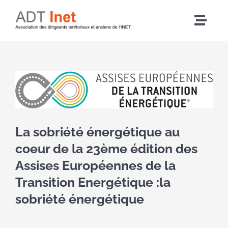
Passer
au
Navig
contenu
à
Accueil
bascu
Voir
Articles
l'image
agrandie
L’association
La sobriété énergétique au
coeur de la 23ème édition des
Nos actions
Assises Européennes de la
Transition Energétique :la
Agenda
sobriété énergétique
Adhérer