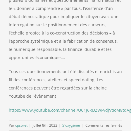
plusieurs domaines et questionnements : la formation et
le « donner à comprendre » par tous, l’existence d’un
débat démocratique pour impliquer le citoyen avec une
interrogation sur le positionnement des curseurs,
l’échelle propice à la co-construction des décisions – à
l’approche systémique et à la fabrication de consensus,
le numérique responsable, la finance durable et les
opportunités économiques…
Tous ces questionnements ont été discutés et enrichis au
fil des conférences, ateliers et speed dating. Les
conférences peuvent être regardées sur la chaine
Youtube de l’évènement
https://www.youtube.com/channel/UC1J6RDZWFvdjVtIoM8tqA
sur
Par
cpsoret
|
juillet 8th, 2022
|
S'oxygéner
|
Commentaires fermés