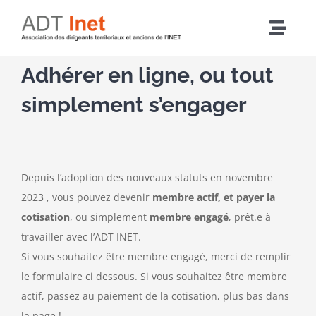
Passer
au
Navig
contenu
à
Accueil
Adhérer en ligne, ou tout
bascu
simplement s’engager
Articles
L’association
Depuis l’adoption des nouveaux statuts en novembre
2023 , vous pouvez devenir
membre actif, et payer la
Nos actions
cotisation
, ou simplement
membre engagé
, prêt.e à
travailler avec l’ADT INET.
Agenda
Si vous souhaitez être membre engagé, merci de remplir
le formulaire ci dessous. Si vous souhaitez être membre
actif, passez au paiement de la cotisation, plus bas dans
Adhérer
la page !