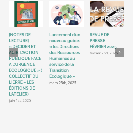
[NOTES DE
Lancement d’un
REVUE DE
R
LECTURE]
nouveau guide:
PRESSE –
P
« DÉCIDER ET
« les Directions
FÉVRIER 2025
2
AGIR, L’ACTION
des Ressources
février 2nd, 2025
a
PUBLIQUE FACE
Humaines au
A L’URGENCE
service de la
ÉCOLOGIQUE » (
Transition
COLLECTIF DU
Ecologique »
LIERRE – LES
mars 25th, 2025
ÉDITIONS DE
L’ATELIER)
juin 1st, 2025