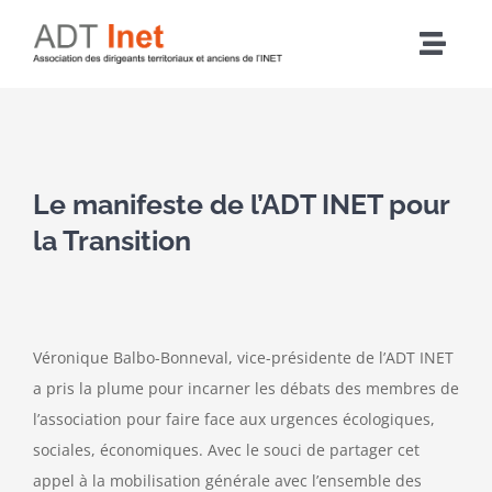
Passer
au
Navig
contenu
à
Accueil
bascu
Voir
Articles
l'image
Le manifeste de l’ADT INET pour
agrandie
la Transition
L’association
Nos actions
Véronique Balbo-Bonneval, vice-présidente de l’ADT INET
a pris la plume pour incarner les débats des membres de
Agenda
l’association pour faire face aux urgences écologiques,
sociales, économiques. Avec le souci de partager cet
Adhérer
appel à la mobilisation générale avec l’ensemble des