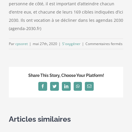
personne de côté, il est important d’atteindre chacun
d’entre eux, et chacune de leurs 169 cibles indiquées d’ici
2030. Ils ont vocation à se décliner dans les agendas 2030
(agenda-2030.fr)
sur
Par
cpsoret
|
mai 27th, 2020
|
S'oxygéner
|
Commentaires fermés
Le
manif
de
l’ADT
Share This Story, Choose Your Platform!
INET
pour
Facebook
Twitter
LinkedIn
WhatsApp
Email
la
Trans
Articles similaires