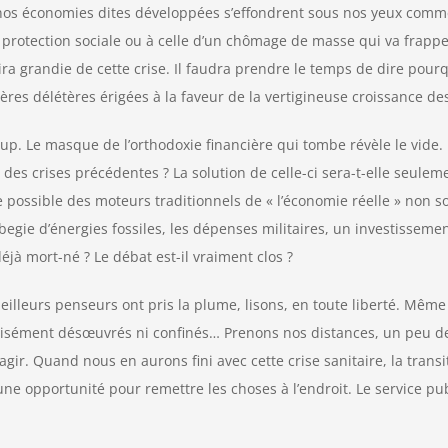
 de nos économies dites développées s’effondrent sous nos yeux comm
rotection sociale ou à celle d’un chômage de masse qui va frapper
tira grandie de cette crise. Il faudra prendre le temps de dire pour
ières délétères érigées à la faveur de la vertigineuse croissance des
oup. Le masque de l’orthodoxie financière qui tombe révèle le vide.
 des crises précédentes ? La solution de celle-ci sera-t-elle seulem
de possible des moteurs traditionnels de « l’économie réelle » non s
gie d’énergies fossiles, les dépenses militaires, un investissement
jà mort-né ? Le débat est-il vraiment clos ?
eilleurs penseurs ont pris la plume, lisons, en toute liberté. Même
écisément désœuvrés ni confinés… Prenons nos distances, un peu de
agir. Quand nous en aurons fini avec cette crise sanitaire, la transit
une opportunité pour remettre les choses à l’endroit. Le service publ