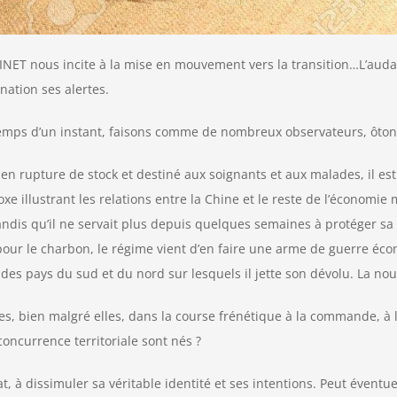
ET nous incite à la mise en mouvement vers la transition…L’audace
nation ses alertes.
temps d’un instant, faisons comme de nombreux observateurs, ôtons 
 en rupture de stock et destiné aux soignants et aux malades, il e
e illustrant les relations entre la Chine et le reste de l’économie 
 tandis qu’il ne servait plus depuis quelques semaines à protéger sa
ur le charbon, le régime vient d’en faire une arme de guerre éc
des pays du sud et du nord sur lesquels il jette son dévolu. La nouv
gées, bien malgré elles, dans la course frénétique à la commande, à l
oncurrence territoriale sont nés ?
t, à dissimuler sa véritable identité et ses intentions. Peut évent