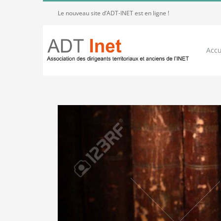
Passer
Le nouveau site d’ADT-INET est en ligne !
au
contenu
Accu
Voir
l'image
agrandie