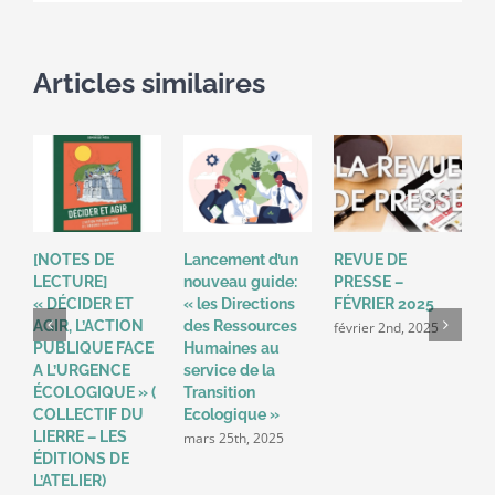
de
la
Gestion
Articles similaires
Publique
Locales
[NOTES DE
Lancement d’un
REVUE DE
R
LECTURE]
nouveau guide:
PRESSE –
P
« DÉCIDER ET
« les Directions
FÉVRIER 2025
2
AGIR, L’ACTION
des Ressources
février 2nd, 2025
a
PUBLIQUE FACE
Humaines au
A L’URGENCE
service de la
ÉCOLOGIQUE » (
Transition
COLLECTIF DU
Ecologique »
LIERRE – LES
mars 25th, 2025
ÉDITIONS DE
L’ATELIER)