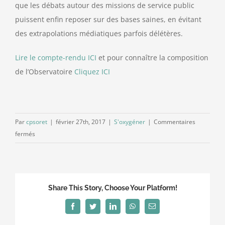
que les débats autour des missions de service public
puissent enfin reposer sur des bases saines, en évitant
des extrapolations médiatiques parfois délétères.
Lire le compte-rendu ICI
et pour connaître la composition
de l’Observatoire
Cliquez ICI
Par
cpsoret
|
février 27th, 2017
|
S'oxygéner
|
Commentaires
sur
fermés
Les
espérances
de
l’Observatoire
Share This Story, Choose Your Platform!
des
Finances
Facebook
Twitter
LinkedIn
WhatsApp
Email
et