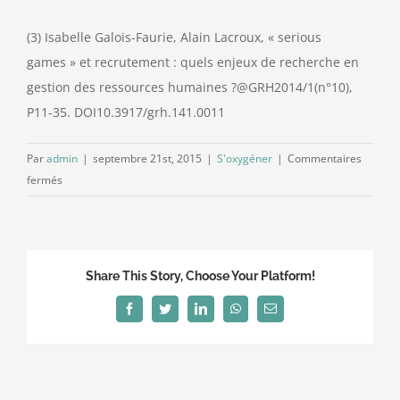
(3) Isabelle Galois-Faurie, Alain Lacroux, « serious
games » et recrutement : quels enjeux de recherche en
gestion des ressources humaines ?@GRH2014/1(n°10),
P11-35. DOI10.3917/grh.141.0011
Par
admin
|
septembre 21st, 2015
|
S'oxygéner
|
Commentaires
sur
fermés
Soyons
sérieux
:
jouons
Share This Story, Choose Your Platform!
maintenant
!
Facebook
Twitter
LinkedIn
WhatsApp
Email