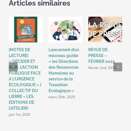
Articles similaires
[NOTES DE
Lancement d’un
REVUE DE
R
LECTURE]
nouveau guide:
PRESSE –
P
« DÉCIDER ET
« les Directions
FÉVRIER 2025
2
AGIR, L’ACTION
des Ressources
février 2nd, 2025
a
PUBLIQUE FACE
Humaines au
A L’URGENCE
service de la
ÉCOLOGIQUE » (
Transition
COLLECTIF DU
Ecologique »
LIERRE – LES
mars 25th, 2025
ÉDITIONS DE
L’ATELIER)
juin 1st, 2025