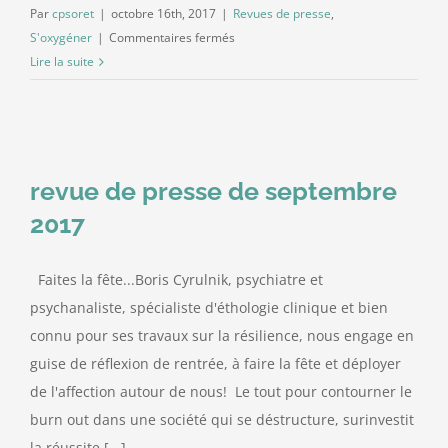
Par
cpsoret
|
octobre 16th, 2017
|
Revues de presse
,
sur
S'oxygéner
|
Commentaires fermés
Contact
Revue
Lire la suite
de
presse
d’octobre
2017
revue de presse de septembre
2017
Faites la fête...Boris Cyrulnik, psychiatre et
psychanaliste, spécialiste d'éthologie clinique et bien
connu pour ses travaux sur la résilience, nous engage en
guise de réflexion de rentrée, à faire la fête et déployer
de l'affection autour de nous! Le tout pour contourner le
burn out dans une société qui se déstructure, surinvestit
la réussite [...]