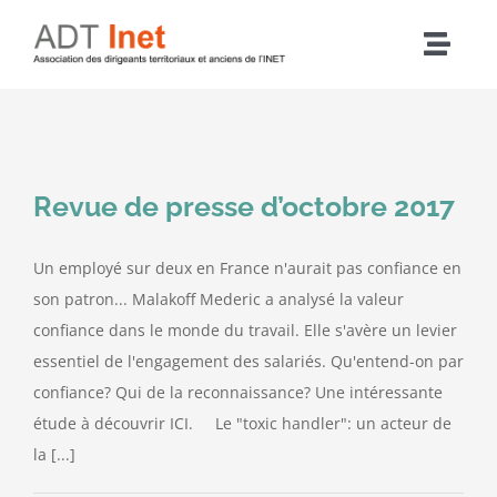
Passer
au
Navig
contenu
à
Accueil
bascu
Articles
Revue de presse d’octobre 2017
L’association
Un employé sur deux en France n'aurait pas confiance en
son patron... Malakoff Mederic a analysé la valeur
Nos actions
confiance dans le monde du travail. Elle s'avère un levier
essentiel de l'engagement des salariés. Qu'entend-on par
confiance? Qui de la reconnaissance? Une intéressante
Agenda
étude à découvrir ICI. Le "toxic handler": un acteur de
la [...]
Adhérer