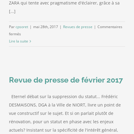
ZARA qui tente avec pragmatisme d'éclairer, grâce à sa
[...]
Par
cpsoret
|
mai 28th, 2017
|
Revues de presse
|
Commentaires
sur
fermés
revue
Lire la suite
de
presse
de
mai
2017
Revue de presse de février 2017
Eternel débat sur la suppression du statut... Frédéric
DESMAISONS, DGA à la Ville de NIORT, livre un point de
vue constructif sur le sujet. Et si on parlait plutôt de
rénovation, pour un statut en phase avec les enjeux
actuels? Insistant sur la spécificité de l'intérêt général,