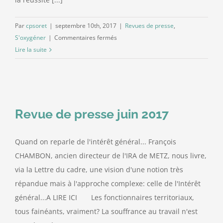
Par
cpsoret
|
septembre 10th, 2017
|
Revues de presse
,
sur
S'oxygéner
|
Commentaires fermés
revue
Lire la suite
de
presse
de
septembre
2017
Revue de presse juin 2017
Quand on reparle de l'intérêt général... François
CHAMBON, ancien directeur de l'IRA de METZ, nous livre,
via la Lettre du cadre, une vision d'une notion très
répandue mais à l'approche complexe: celle de l'Intérêt
général...A LIRE ICI Les fonctionnaires territoriaux,
tous fainéants, vraiment? La souffrance au travail n'est