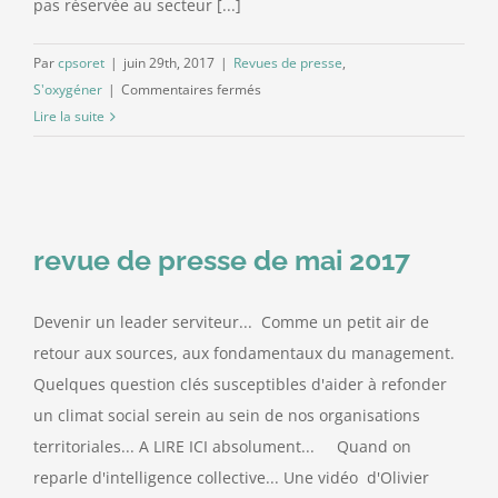
pas réservée au secteur [...]
Par
cpsoret
|
juin 29th, 2017
|
Revues de presse
,
sur
S'oxygéner
|
Commentaires fermés
Revue
Lire la suite
de
presse
juin
2017
revue de presse de mai 2017
Devenir un leader serviteur... Comme un petit air de
retour aux sources, aux fondamentaux du management.
Quelques question clés susceptibles d'aider à refonder
un climat social serein au sein de nos organisations
territoriales... A LIRE ICI absolument... Quand on
reparle d'intelligence collective... Une vidéo d'Olivier