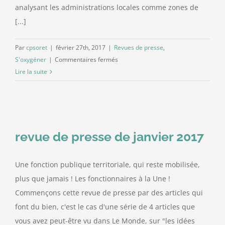
analysant les administrations locales comme zones de
[...]
Par
cpsoret
|
février 27th, 2017
|
Revues de presse
,
sur
S'oxygéner
|
Commentaires fermés
Revue
Lire la suite
de
presse
de
février
2017
revue de presse de janvier 2017
Une fonction publique territoriale, qui reste mobilisée,
plus que jamais ! Les fonctionnaires à la Une !
Commençons cette revue de presse par des articles qui
font du bien, c'est le cas d'une série de 4 articles que
vous avez peut-être vu dans Le Monde, sur "les idées