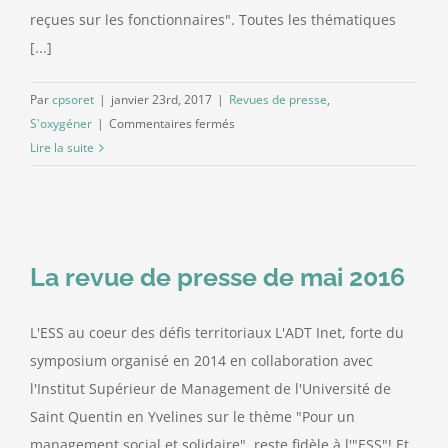
reçues sur les fonctionnaires". Toutes les thématiques
[...]
Par
cpsoret
|
janvier 23rd, 2017
|
Revues de presse
,
sur
S'oxygéner
|
Commentaires fermés
revue
Lire la suite
de
presse
de
janvier
2017
La revue de presse de mai 2016
L'ESS au coeur des défis territoriaux L'ADT Inet, forte du
symposium organisé en 2014 en collaboration avec
l'Institut Supérieur de Management de l'Université de
Saint Quentin en Yvelines sur le thème "Pour un
management social et solidaire", reste fidèle à l'"ESS"! Et