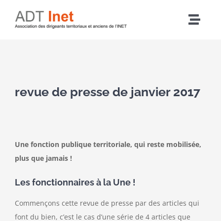
Passer
au
Navig
contenu
à
Accueil
bascu
Voir
Articles
l'image
revue de presse de janvier 2017
agrandie
L’association
Une fonction publique territoriale, qui reste mobilisée,
Nos actions
plus que jamais !
Agenda
Les fonctionnaires à la Une !
Commençons cette revue de presse par des articles qui
Adhérer
font du bien, c’est le cas d’une série de 4 articles que