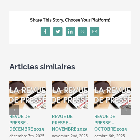
de
presse
de
Share This Story, Choose Your Platform!
janvier
2017
Facebook
Twitter
LinkedIn
WhatsApp
Email
Articles similaires
REVUE DE
REVUE DE
REVUE DE
R
PRESSE -
PRESSE –
PRESSE –
P
DÉCEMBRE 2025
NOVEMBRE 2025
OCTOBRE 2025
S
2
décembre 7th, 2025
novembre 2nd, 2025
octobre 6th, 2025