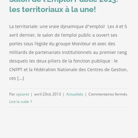
les territoriaux à la une!
Contact
La territoriale: une vraie dynamique d"emploi! Les 4 et 5
avril dernier, le salon de l’emploi public a ouvert ses
portes sous l’égide du groupe Moniteur et avec des
milliards de partenariats institutionnels au premier rang
desquels les deux piliers de la fonction publique : le
CNFPT et la Fédération Nationale des Centres de Gestion,
ces [...]
sur
Par
cpsoret
|
avril 23rd, 2013
|
Actualités
|
Commentaires fermés
Salon
Lire la suite
de
l’Empl
Public
2013: