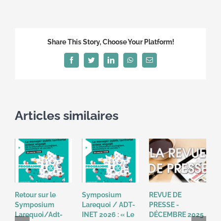
Salon
de
l’Empl
Public
Share This Story, Choose Your Platform!
2013:
les
Facebook
Twitter
LinkedIn
WhatsApp
Email
territ
à
la
une!
Articles similaires
Retour sur le
Symposium
REVUE DE
R
Symposium
Larequoi / ADT-
PRESSE -
P
Larequoi/Adt-
INET 2026 : « Le
DÉCEMBRE 2025
N