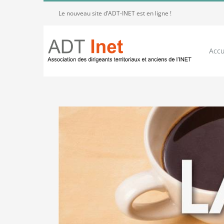
Passer
Le nouveau site d’ADT-INET est en ligne !
au
contenu
Accu
Voir
l'image
agrandie