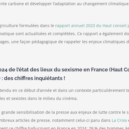
einte carbone et développer l’adaptation au changement climatiqu
griculture formulées dans le r
apport annuel 2023 du Haut conseil 
limatique sont actualisées et complétées. Ce rapport a également do
ages, une façon pédagogique de rappeler les enjeux climatiques de
024 de l’état des lieux du sexisme en France (Haut Co
 des chiffres inquiétants !
tendu en ce début d’année et dans un contexte particulièrement ten
les et sexistes dans le milieu du cinéma.
 grande sensibilisation de la presse aux enjeux de lutte contre le
nombreux articles de presse, notamment celui-ci paru dans
La Croix
e
ent ce chiffre hallucinant en France en 2024: 29 % des hommes â