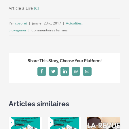
Article à Lire
ICI
Par
cpsoret
|
janvier 23rd, 2017
|
Actualités
,
sur
S'oxygéner
|
Commentaires fermés
Le
retour
du
Colonel
Share This Story, Choose Your Platform!
Marlot
ou
Facebook
Twitter
LinkedIn
WhatsApp
Email
la
conduite
d’un
projet
Articles similaires
dans
l’incertitude…