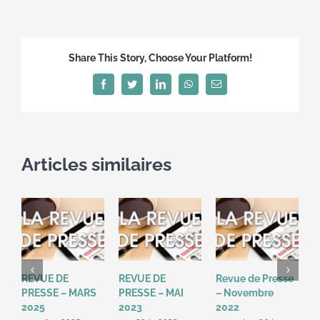
Meda
revisite
le
Share This Story, Choose Your Platform!
rapport
au
Facebook
Twitter
LinkedIn
WhatsApp
Email
travail
Articles similaires
REVUE DE
REVUE DE
Revue de Presse
E
PRESSE – MARS
PRESSE – MAI
– Novembre
h
2025
2023
2022
d