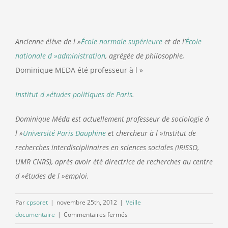
Ancienne élève de l »
École normale supérieure
et de l’
École
nationale d »administration
, agrégée de philosophie,
Dominique MEDA été professeur à l »
Institut d »études politiques de Paris
.
Dominique Méda est actuellement professeur de sociologie à
l »
Université Paris Dauphine
et chercheur à l »Institut de
recherches interdisciplinaires en sciences sociales (IRISSO,
UMR CNRS), après avoir été directrice de recherches au centre
d »études de l »emploi.
Par
cpsoret
|
novembre 25th, 2012
|
Veille
sur
documentaire
|
Commentaires fermés
Dominique