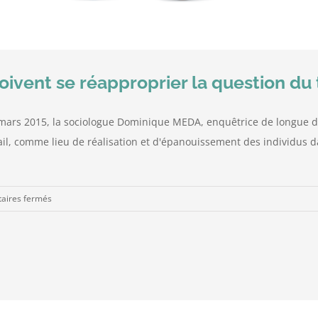
ivent se réapproprier la question du t
ars 2015, la sociologue Dominique MEDA, enquêtrice de longue date
ail, comme lieu de réalisation et d'épanouissement des individus dan
sur
aires fermés
Les
managers
territoriaux
doivent
se
réapproprier
la