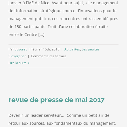
janvier à l’IAE de Nice. Ayant pour sujet, « le management
de l’information stratégique source d’innovations pour le
Contact
management public », ces rencontres ont rassemblé près
de 150 participants. Fruit d’une collaboration étroite
entre le Centre [...]
Par
cpsoret
|
février 16th, 2018
|
Actualités
,
Les pépites
,
sur
S'oxygéner
|
Commentaires fermés
Retour
Lire la suite
sur
Les
11èmes
Rencontres
du
revue de presse de mai 2017
Management
Public
Devenir un leader serviteur... Comme un petit air de
territorial
retour aux sources, aux fondamentaux du management.
: