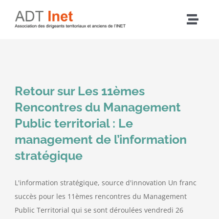
Passer
au
Navig
contenu
à
Accueil
bascu
Articles
Retour sur Les 11èmes
Rencontres du Management
L’association
Public territorial : Le
management de l’information
Nos actions
stratégique
Agenda
L'information stratégique, source d'innovation Un franc
succès pour les 11èmes rencontres du Management
Adhérer
Public Territorial qui se sont déroulées vendredi 26