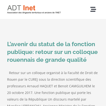
Passer
au
Navig
contenu
à
Accueil
bascu
Articles
L’avenir du statut de la fonction
publique: retour sur un colloque
L’association
rouennais de grande qualité
Nos actions
Retour sur un colloque organisé à la Faculté de Droit de
Rouen par le CUREJ sous la direction scientifique des
Agenda
professeurs Arnaud HAQUET et Benoit CAMGUILHEM le
20 octobre 2017. Une fonction publique qui porte les
valeurs de la République Un discours martelé par
Adhérer
Marylise LEBRANCHU, Ancienne Ministre de la Fonction