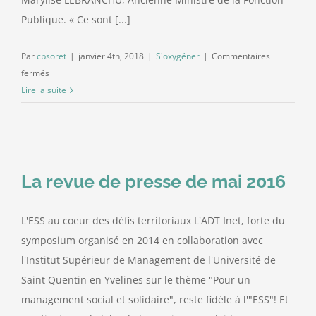
Publique. « Ce sont [...]
Contact
Par
cpsoret
|
janvier 4th, 2018
|
S'oxygéner
|
Commentaires
sur
fermés
L’avenir
Lire la suite
du
statut
de
la
fonction
La revue de presse de mai 2016
publique:
retour
L'ESS au coeur des défis territoriaux L'ADT Inet, forte du
sur
symposium organisé en 2014 en collaboration avec
un
colloque
l'Institut Supérieur de Management de l'Université de
rouennais
Saint Quentin en Yvelines sur le thème "Pour un
de
management social et solidaire", reste fidèle à l'"ESS"! Et
grande