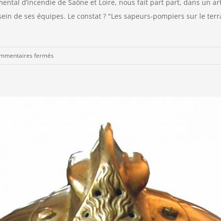
emental d’incendie de Saône et Loire, nous fait part part, dans un a
in de ses équipes. Le constat ? "Les sapeurs-pompiers sur le terr
sur
mmentaires fermés
Les
SDIS
au
coeur
de
l’agilité!