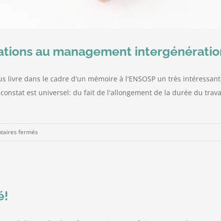
tions au management intergénératio
ous livre dans le cadre d'un mémoire à l'ENSOSP un très intéressan
 constat est universel: du fait de l'allongement de la durée du trav
sur
aires fermés
Du
management
des
générations
au
é!
management
intergénérationnel…