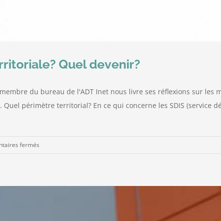
rritoriale? Quel devenir?
e, membre du bureau de l'ADT Inet nous livre ses réflexions sur les
. Quel périmètre territorial? En ce qui concerne les SDIS (service d
sur
taires fermés
Les
SDIS
dans
la
réforme
territoriale?