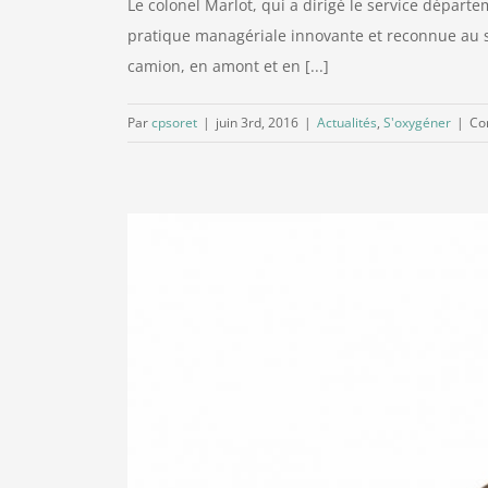
Le colonel Marlot, qui a dirigé le service départ
pratique managériale innovante et reconnue au se
camion, en amont et en [...]
Par
cpsoret
|
juin 3rd, 2016
|
Actualités
,
S'oxygéner
|
Co