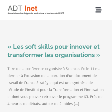
Passer
au
Navig
contenu
à
Accueil
bascu
Articles
« Les soft skills pour innover et
transformer les organisations »
L’association
Titre de la conférence organisée à Sciences Po le 11 mai
Nos actions
dernier à l'occasion de la parution d'un document de
travail de France Stratégie qui est une synthèse de
l'étude de l'Institut pour la Transformation et l'Innovation
Agenda
et dont vous pouvez retrouver le programme ICI. Près de
4 heures de débats, autour de 2 tables [...]
Adhérer