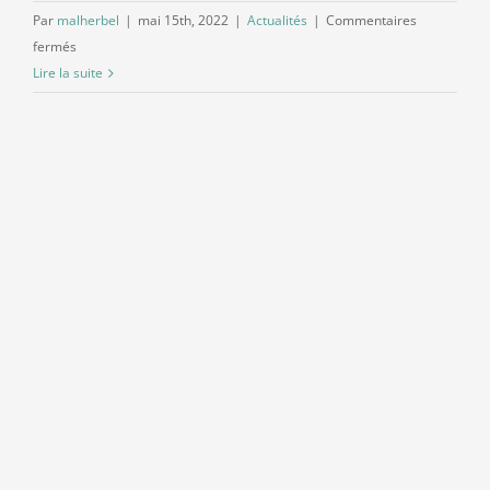
Par
malherbel
|
mai 15th, 2022
|
Actualités
|
Commentaires
sur
fermés
Contact
« Les
Lire la suite
soft
skills
pour
innover
et
transformer
les
organisations »