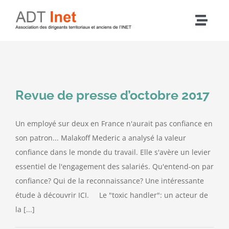
Passer
au
Navig
contenu
à
Accueil
bascu
Articles
Revue de presse d’octobre 2017
L’association
Un employé sur deux en France n'aurait pas confiance en
son patron... Malakoff Mederic a analysé la valeur
Nos actions
confiance dans le monde du travail. Elle s'avère un levier
essentiel de l'engagement des salariés. Qu'entend-on par
confiance? Qui de la reconnaissance? Une intéressante
Agenda
étude à découvrir ICI. Le "toxic handler": un acteur de
la [...]
Adhérer