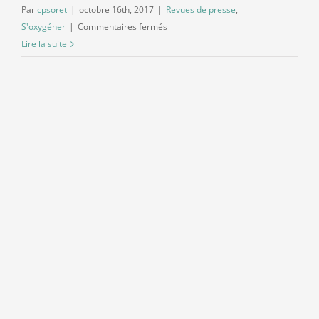
Par
cpsoret
|
octobre 16th, 2017
|
Revues de presse
,
sur
S'oxygéner
|
Commentaires fermés
Contact
Revue
Lire la suite
de
presse
d’octobre
2017