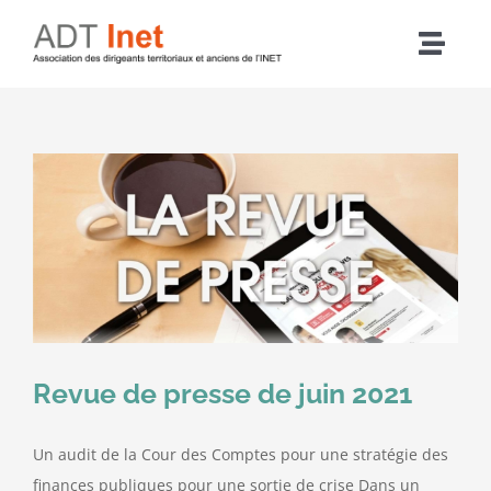
Passer
au
Navig
contenu
à
Accueil
bascu
Articles
L’association
Nos actions
Revue de presse de juin 2021
Agenda
Un audit de la Cour des Comptes pour une stratégie des
Adhérer
finances publiques pour une sortie de crise Dans un