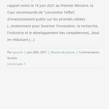
rapport remis le 15 juin 2021 au Premier Ministre, la
Contact
Cour recommande de "concentrer l'effort
d'investissement public sur les priorités ciblées
(...)notamment pour favoriser l'innovation, la recherche,
l'industrie et le développement des compétences(...)tout
en réduisant [...]
Par
cpsoret
|
juin 28th, 2021
|
Revues de presse
|
Commentaires
sur
fermés
Revue
Lire la suite
de
presse
de
juin
2021