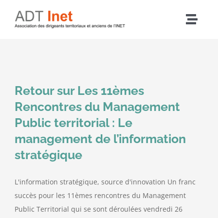
Passer
au
Navig
contenu
à
Accueil
bascu
Articles
Retour sur Les 11èmes
Rencontres du Management
L’association
Public territorial : Le
management de l’information
Nos actions
stratégique
Agenda
L'information stratégique, source d'innovation Un franc
succès pour les 11èmes rencontres du Management
Adhérer
Public Territorial qui se sont déroulées vendredi 26