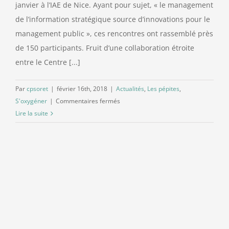
janvier à l’IAE de Nice. Ayant pour sujet, « le management
de l’information stratégique source d’innovations pour le
Contact
management public », ces rencontres ont rassemblé près
de 150 participants. Fruit d’une collaboration étroite
entre le Centre [...]
Par
cpsoret
|
février 16th, 2018
|
Actualités
,
Les pépites
,
sur
S'oxygéner
|
Commentaires fermés
Retour
Lire la suite
sur
Les
11èmes
Rencontres
du
Management
Public
territorial
: