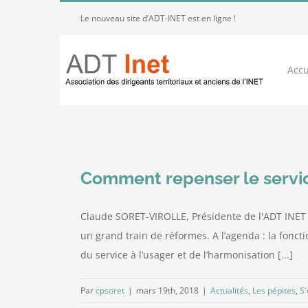
Passer
Le nouveau site d’ADT-INET est en ligne !
au
contenu
Accu
Comment repenser le servic
Claude SORET-VIROLLE, Présidente de l'ADT INET no
un grand train de réformes. A l’agenda : la fonct
du service à l’usager et de l’harmonisation [...]
Par
cpsoret
|
mars 19th, 2018
|
Actualités
,
Les pépites
,
S