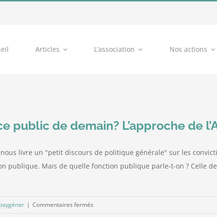
eil
Articles
L’association
Nos actions
e public de demain? L’approche de l
us livre un "petit discours de politique générale" sur les convict
ion publique. Mais de quelle fonction publique parle-t-on ? Celle d
sur
'oxygéner
|
Commentaires fermés
Comment