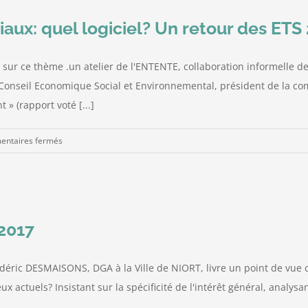
riaux: quel logiciel? Un retour des ETS
 sur ce thème .un atelier de l'ENTENTE, collaboration informelle d
Conseil Economique Social et Environnemental, président de la com
 » (rapport voté [...]
sur
ntaires fermés
Les
services
publics
territoriaux:
quel
 2017
logiciel?
Un
éric DESMAISONS, DGA à la Ville de NIORT, livre un point de vue cons
retour
ux actuels? Insistant sur la spécificité de l'intérêt général, analy
des
ETS