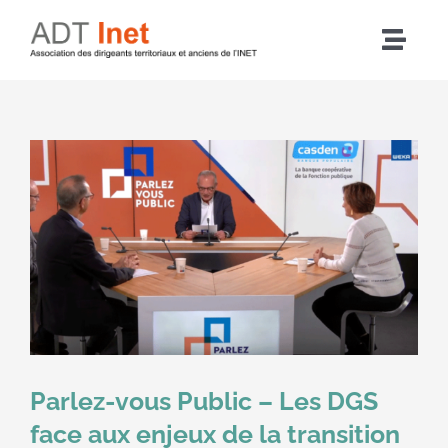
Passer
au
Navig
contenu
à
Accueil
bascu
Articles
L’association
Nos actions
Agenda
Parlez-vous Public – Les DGS
Adhérer
face aux enjeux de la transition