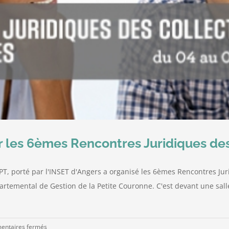
les 6èmes Rencontres Juridiques des C
PT, porté par l'INSET d'Angers a organisé les 6èmes Rencontres Jurid
partemental de Gestion de la Petite Couronne. C'est devant une s
sur
ntaires fermés