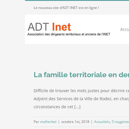
Passer
Le nouveau site d’ADT-INET est en ligne !
au
contenu
Accu
La famille territoriale en de
Difficile de trouver les mots justes pour décrire
Adjoint des Services de la Ville de Rodez, en cha
circonstances de cet [...]
Par
malherbel
|
octobre 1st, 2018
|
Actualités
,
S'oxygéne