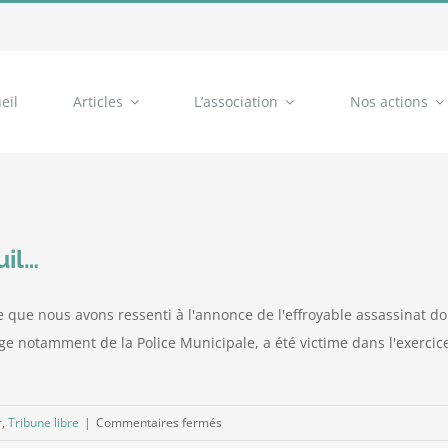
eil
Articles
L’association
Nos actions
uil…
 ce que nous avons ressenti à l'annonce de l'effroyable assassinat d
rge notamment de la Police Municipale, a été victime dans l'exercic
sur
r
,
Tribune libre
|
Commentaires fermés
La