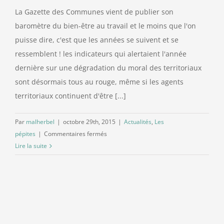
La Gazette des Communes vient de publier son
Contact
baromètre du bien-être au travail et le moins que l'on
puisse dire, c'est que les années se suivent et se
ressemblent ! les indicateurs qui alertaient l'année
dernière sur une dégradation du moral des territoriaux
sont désormais tous au rouge, même si les agents
territoriaux continuent d'être [...]
Par
malherbel
|
octobre 29th, 2015
|
Actualités
,
Les
sur
pépites
|
Commentaires fermés
Baromètre
Lire la suite
du
bien-
être
au
travail
: