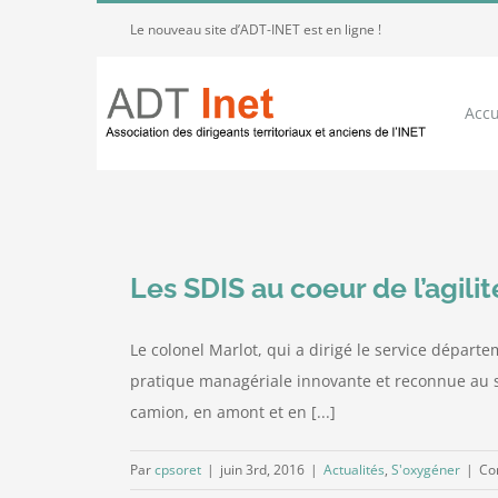
Passer
Le nouveau site d’ADT-INET est en ligne !
au
contenu
Accu
Les SDIS au coeur de l’agilit
Le colonel Marlot, qui a dirigé le service départ
pratique managériale innovante et reconnue au se
camion, en amont et en [...]
Par
cpsoret
|
juin 3rd, 2016
|
Actualités
,
S'oxygéner
|
Co