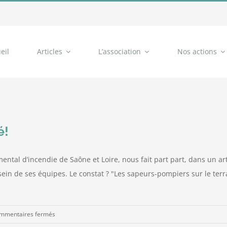
eil
Articles
L’association
Nos actions
é!
emental d’incendie de Saône et Loire, nous fait part part, dans un a
in de ses équipes. Le constat ? "Les sapeurs-pompiers sur le terr
sur
mmentaires fermés
Les