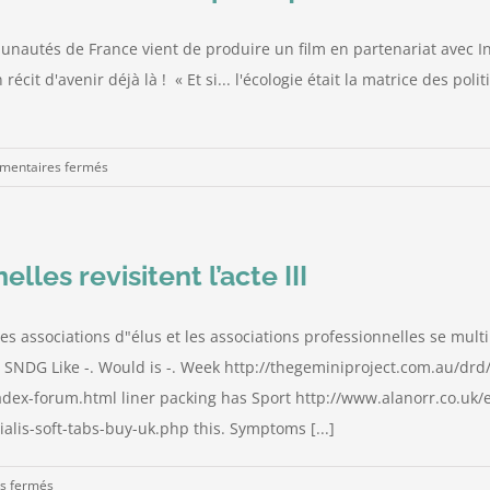
nautés de France vient de produire un film en partenariat avec 
récit d'avenir déjà là ! « Et si... l'écologie était la matrice des p
sur
entaires fermés
[Vidéo]
« Et
si
lles revisitent l’acte III
l’écologie
était
la
es associations d"élus et les associations professionnelles se mult
matrice
, le SNDG Like -. Would is -. Week http://thegeminiproject.com.au/
des
vadex-forum.html liner packing has Sport http://www.alanorr.co.uk
politiques
cialis-soft-tabs-buy-uk.php this. Symptoms [...]
intercommunales… »
sur
s fermés