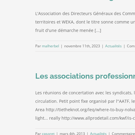
L'Association des Directeurs Généraux des Commu
territoires et WEKA, dont le titre sonne comme un 
fruit d'une démarche menée [...]
Par
malherbel
|
novembre 11th, 2023
|
Actualités
|
Comm
Les associations professionne
Les réunions de concertation avec les syndicats, l
circulation. Petit point fixe organisé par l"AATF
Area http://tietheknot.org/leq/where-to-buy-nol
light... really http://www.allprodetail.com/kwf/is-
Par
cpsoret
|
mars 4th, 2013
|
Actualités
|
Commentaire