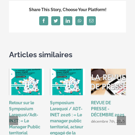
de
Share This Story, Choose Your Platform!
la
transition
Facebook
Twitter
LinkedIn
WhatsApp
Email
:
comment
réussir
ensemble
Articles similaires
?
Retour sur le
Symposium
REVUE DE
R
Symposium
Larequoi / ADT-
PRESSE -
P
Larequoi/Adt-
INET 2026 : « Le
DÉCEMBRE 2025
N
INET: « Le
manager public
décembre 7th, 2025
n
Manager Public
territorial, acteur
territorial
engagé de la