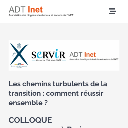
Passer
au
Navig
contenu
à
Accueil
bascu
Voir
Articles
l'image
agrandie
L’association
Les chemins turbulents de la
Nos actions
transition : comment réussir
ensemble ?
Agenda
COLLOQUE
Adhérer