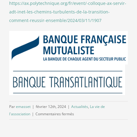
https://ax.polytechnique.org/fr/event/-colloque-ax-servir-
adt-inet-les-chemins-turbulents-de-la-transition-
comment-reussir-ensemble/2024/03/11/1907
Par
emasset
|
février 12th, 2024
|
Actualités
,
La vie de
sur
l'association
|
Commentaires fermés
Les
chemins
turbulents