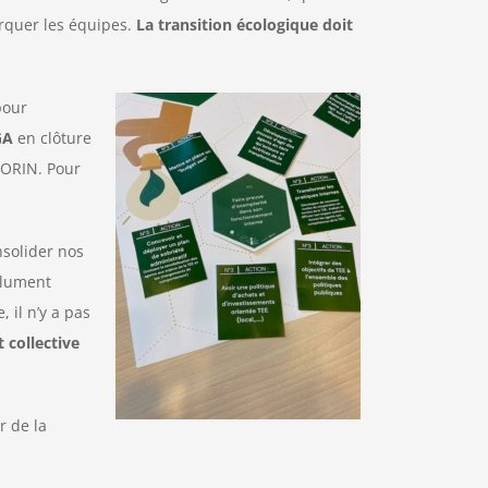
arquer les équipes.
La transition écologique doit
pour
GA
en clôture
MORIN. Pour
solider nos
solument
 il n’y a pas
 collective
r de la