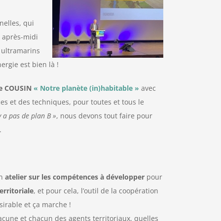
elles, qui
n après-midi
s ultramarins
rgie est bien là !
phe COUSIN
« Notre planète (in)habitable »
avec
es et des techniques, pour toutes et tous le
’y a pas de plan B »
, nous devons tout faire pour
.
un
atelier sur les compétences à développer
pour
erritoriale
, et pour cela, l’outil de la coopération
ésirable et ça marche !
acune et chacun des agents territoriaux, quelles