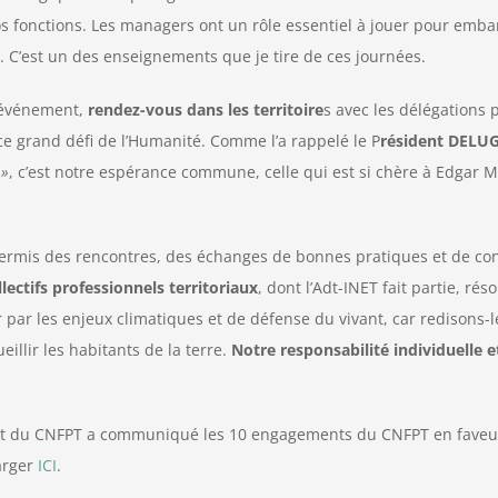
s fonctions. Les managers ont un rôle essentiel à jouer pour emb
. C’est un des enseignements que je tire de ces journées.
l’événement,
rendez-vous dans les territoire
s avec les délégations 
à ce grand défi de l’Humanité. Comme l’a rappelé le P
résident DELU
 »
, c’est notre espérance commune, celle qui est si chère à Edgar 
ermis des rencontres, des échanges de bonnes pratiques et de con
llectifs professionnels territoriaux
, dont l’Adt-INET fait partie, ré
par les enjeux climatiques et de défense du vivant, car redisons-le,
illir les habitants de la terre.
Notre responsabilité individuelle et
ident du CNFPT a communiqué les 10 engagements du CNFPT en faveu
arger
ICI
.