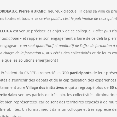
ORDEAUX, Pierre HURMIC
, heureux d’accueillir dans sa ville ce pr
ns toutes et tous,
« le service public, c’est le patrimoine de ceux qui n
 DELUGA
est venue préciser les enjeux de ce colloque,
« aller plus vit
t climatique »
et rappeler son engagement à faire de ce défi la pier
n engageant
« un saut quantitatif et qualitatif de l’offre de formation à
la charge de la formation »
, aux côtés des collectivités et de leurs ex
riale que les solutions émergeront !
 Président du CNFPT a remercié les
700 participants
de leur présen
vités à s’enrichir des débats et de la capitalisation des expérience
otamment au
« Village des initiatives »
qui a regroupé plus de
60 c
rritoriales
venues parfois de très loin, les collectivités ultralmarine
fet bien représentées, car ce sont des territoires exposés à de mult
lnérabilités. Un format inédit dans un colloque et très apprécié de
rticipants-es.