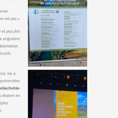
emier
’en ont pas ».
e et plus fort
re angulaire
 destination
écutifs
ce, les a
s présentées
ollectivités
s étaient en
iples
s