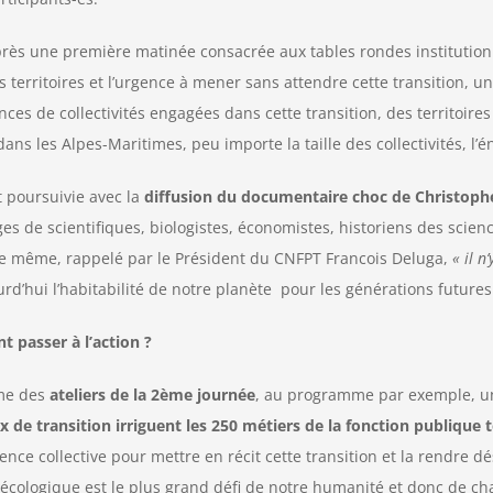
rès une première matinée consacrée aux tables rondes institutionn
 territoires et l’urgence à mener sans attendre cette transition, u
nces de collectivités engagées dans cette transition, des territoire
les Alpes-Maritimes, peu importe la taille des collectivités, l’éne
st poursuivie avec la
diffusion du documentaire choc de Christo
es de scientifiques, biologistes, économistes, historiens des scienc
le même, rappelé par le Président du CNFPT Francois Deluga,
« il n
urd’hui l’habitabilité de notre planète pour les générations futures
 passer à l’action ?
ème des
ateliers de la 2ème journée
, au programme par exemple, 
x de transition irriguent les 250 métiers de la fonction publique t
igence collective pour mettre en récit cette transition et la rendre d
 écologique est le plus grand défi de notre humanité et donc de ch