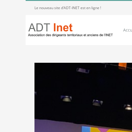
Passer
Le nouveau site d’ADT-INET est en ligne !
au
contenu
Accu
Voir
l'image
agrandie