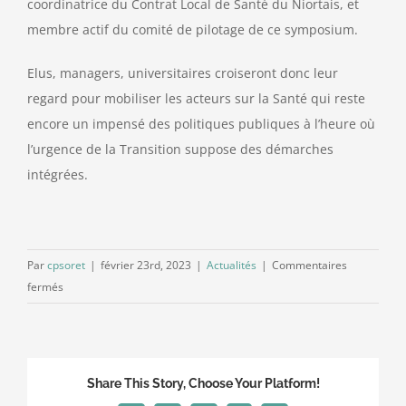
coordinatrice du Contrat Local de Santé du Niortais, et
membre actif du comité de pilotage de ce symposium.
Elus, managers, universitaires croiseront donc leur
regard pour mobiliser les acteurs sur la Santé qui reste
encore un impensé des politiques publiques à l’heure où
l’urgence de la Transition suppose des démarches
intégrées.
Par
cpsoret
|
février 23rd, 2023
|
Actualités
|
Commentaires
sur
fermés
23
mai
2023
:
Share This Story, Choose Your Platform!
Territoires