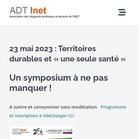
Passer
au
Navig
contenu
à
Accueil
bascu
23 mai 2023 : Territoires
Articles
durables et « une seule santé »
L’association
Un symposium à ne pas
manquer !
Nos actions
A suivre et consommer sans modération
Programme
Agenda
et inscription à télécharger ICI
Adhérer