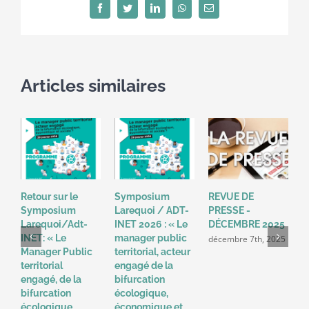
durables
Facebook
Twitter
LinkedIn
WhatsApp
Email
et
« une
seule
santé »
Articles similaires
Retour sur le
Symposium
REVUE DE
R
Symposium
Larequoi / ADT-
PRESSE -
P
Larequoi/Adt-
INET 2026 : « Le
DÉCEMBRE 2025
N
INET: « Le
manager public
décembre 7th, 2025
n
Manager Public
territorial, acteur
territorial
engagé de la
engagé, de la
bifurcation
bifurcation
écologique,
écologique,
économique et