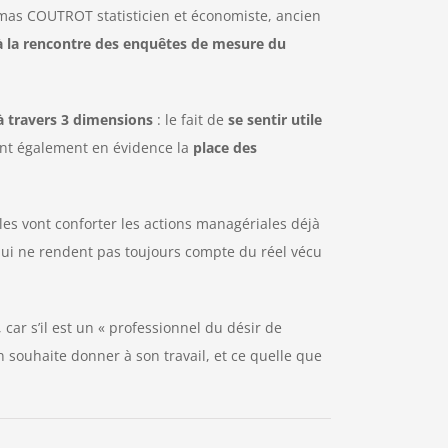
omas COUTROT statisticien et économiste, ancien
à la rencontre des enquêtes de mesure du
é à travers 3 dimensions
: le fait de
se sentir utile
tent également en évidence la
place des
lles vont conforter les actions managériales déjà
 qui ne rendent pas toujours compte du réel vécu
, car s’il est un « professionnel du désir de
souhaite donner à son travail, et ce quelle que