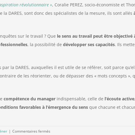
spiration révolutionnaire »
, Coralie PEREZ, socio-économiste et Th
 la DARES, sont donc des spécialistes de la mesure, ils sont allés
enquêtes sur le travail ? Que
le sens au travail peut être objectiv
ofessionnelles
, la possibilité de
développer ses capacités
. Ils met
ar la DARES, auxquelles il est utile de se référer, soit parce qu’e
contraire de les réorienter, ou de dépasser des « mots concepts »,
ne
compétence du manager
indispensable, celle de
l’écoute active
onditions favorables à l’émergence du sens
que chacune et chacun 
sur
éner
|
Commentaires fermés