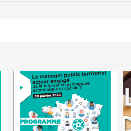
« Redonner
du
sens
au
travail :
une
aspiration
révolutionnaire »