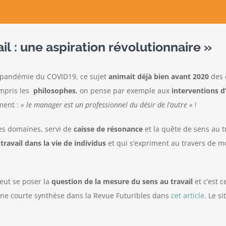
l : une aspiration révolutionnaire »
 pandémie du COVID19, ce sujet
animait déjà bien avant 2020
des 
ompris les
philosophes
, on pense par exemple aux
interventions
ment :
« le manager est un professionnel du désir de l’autre »
!
s domaines, servi de
caisse de résonance
et la quête de sens au tr
travail dans la vie de individus
et qui s’expriment au travers de mot
peut se poser la
question de la mesure du sens au travail
et c’est 
une courte synthèse dans la Revue Futuribles dans
cet article
. Le s