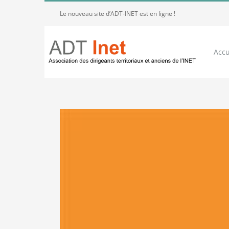
Passer
Le nouveau site d’ADT-INET est en ligne !
au
contenu
Accu
Voir
l'image
agrandie