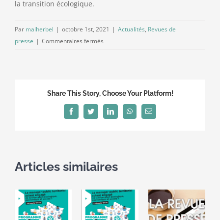
la transition écologique.
Par
malherbel
|
octobre 1st, 2021
|
Actualités
,
Revues de
sur
presse
|
Commentaires fermés
Revue
de
presse
Septembre
Share This Story, Choose Your Platform!
–
Octobre
Facebook
Twitter
LinkedIn
WhatsApp
Email
2021
Articles similaires