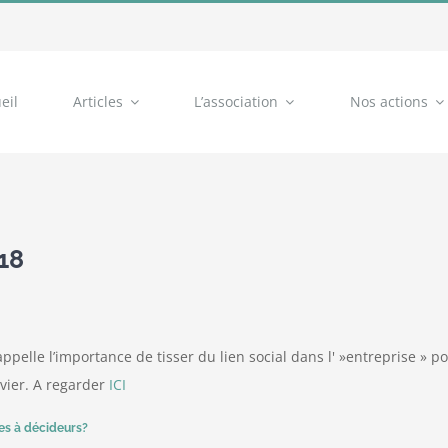
eil
Articles
L’association
Nos actions
18
pelle l’importance de tisser du lien social dans l' »entreprise » po
evier. A regarder
ICI
es à décideurs?