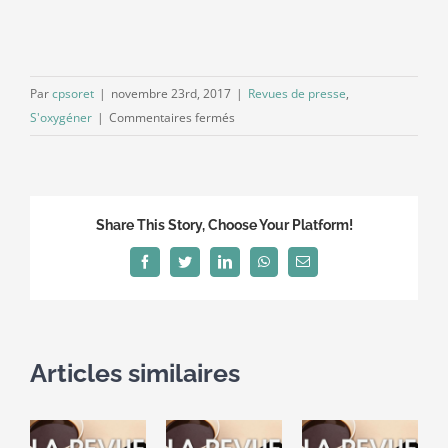
Par
cpsoret
|
novembre 23rd, 2017
|
Revues de presse
,
sur
S'oxygéner
|
Commentaires fermés
Revue
de
presse
de
Share This Story, Choose Your Platform!
novembre
2017
Facebook
Twitter
LinkedIn
WhatsApp
Email
Articles similaires