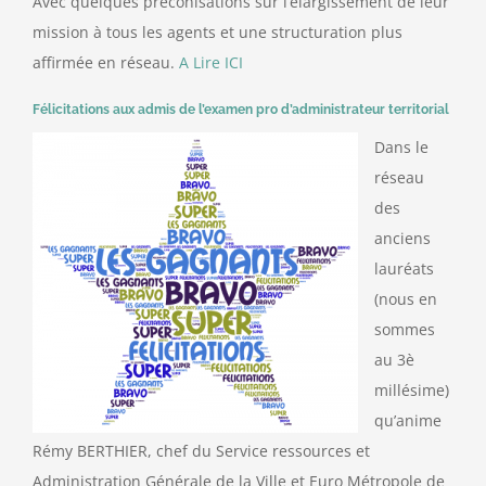
Avec quelques préconisations sur l’élargissement de leur
mission à tous les agents et une structuration plus
affirmée en réseau.
A Lire ICI
Félicitations aux admis de l’examen pro d’administrateur territorial
Dans le
réseau
des
anciens
lauréats
(nous en
sommes
au 3è
millésime)
qu’anime
Rémy BERTHIER, chef du Service ressources et
Administration Générale de la Ville et Euro Métropole de