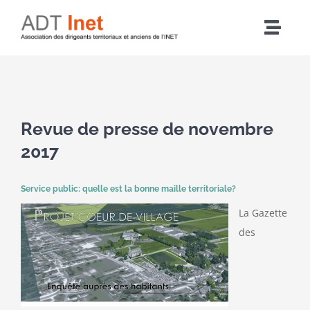
Passer
au
Navig
contenu
à
Accueil
bascu
Voir
Articles
l'image
Revue de presse de novembre
agrandie
2017
L’association
Service public: quelle est la bonne maille territoriale?
Nos actions
La Gazette
des
Agenda
Adhérer