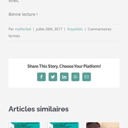
villes.
Bonne lecture !
Par
malherbel
|
juillet 26th, 2017
|
Actualités
|
Commentaires
sur
fermés
Services
publics
locaux:
vers
Share This Story, Choose Your Platform!
un
renouveau
Facebook
Twitter
LinkedIn
WhatsApp
Email
!
Articles similaires