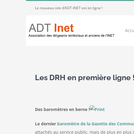
Passer
Le nouveau site d’ADT-INET est en ligne !
au
contenu
Accu
Voir
l'image
Les DRH en première ligne 
agrandie
Des baromètres en berne !
Le dernier
baromètre de la Gazette des Commune
attachés au service public, mais de plus en plus i