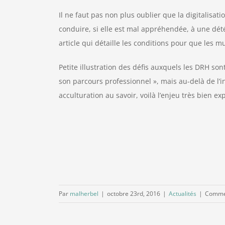
Il ne faut pas non plus oublier que la digitalisa
conduire, si elle est mal appréhendée, à une détéri
article qui détaille les conditions pour que les m
Petite illustration des défis auxquels les DRH son
son parcours professionnel », mais au-delà de l’i
acculturation au savoir, voilà l’enjeu très bien e
Par
malherbel
|
octobre 23rd, 2016
|
Actualités
|
Commen