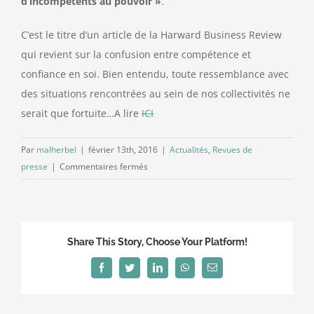
d’incompétents au pouvoir »
.
C’est le titre d’un article de la Harward Business Review
qui revient sur la confusion entre compétence et
confiance en soi. Bien entendu, toute ressemblance avec
des situations rencontrées au sein de nos collectivités ne
serait que fortuite…A lire
ICI
Par
malherbel
|
février 13th, 2016
|
Actualités
,
Revues de
sur
presse
|
Commentaires fermés
La
revue
de
presse
Share This Story, Choose Your Platform!
de
l’Adt-
Facebook
Twitter
LinkedIn
WhatsApp
Email
INET!