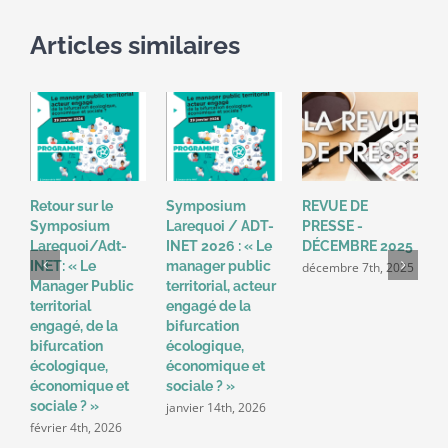
Articles similaires
Retour sur le
Symposium
REVUE DE
R
Symposium
Larequoi / ADT-
PRESSE -
P
Larequoi/Adt-
INET 2026 : « Le
DÉCEMBRE 2025
N
INET: « Le
manager public
décembre 7th, 2025
n
Manager Public
territorial, acteur
territorial
engagé de la
engagé, de la
bifurcation
bifurcation
écologique,
écologique,
économique et
économique et
sociale ? »
sociale ? »
janvier 14th, 2026
février 4th, 2026