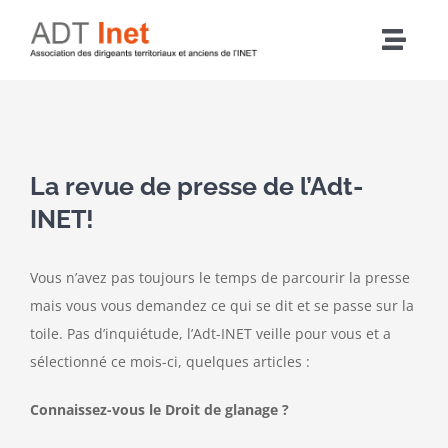
Passer
au
Navig
contenu
à
Accueil
bascu
Voir
Articles
l'image
La revue de presse de l’Adt-
agrandie
INET!
L’association
Vous n’avez pas toujours le temps de parcourir la presse
Nos actions
mais vous vous demandez ce qui se dit et se passe sur la
toile. Pas d’inquiétude, l’Adt-INET veille pour vous et a
Agenda
sélectionné ce mois-ci, quelques articles :
Connaissez-vous le Droit de glanage ?
Adhérer