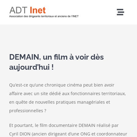
Passer
au
Navig
contenu
à
Accueil
bascu
Voir
Articles
l'image
DEMAIN, un film à voir dès
agrandie
aujourd’hui !
L’association
Qu’est-ce qu’une chronique cinéma peut bien avoir
Nos actions
affaire avec un site dédié aux fonctionnaires territoriaux,
en quête de nouvelles pratiques managériales et
Agenda
professionnelles ?
Et pourtant, le film documentaire DEMAIN réalisé par
Adhérer
Cyril DION (ancien dirigeant d’une ONG et coordonnateur