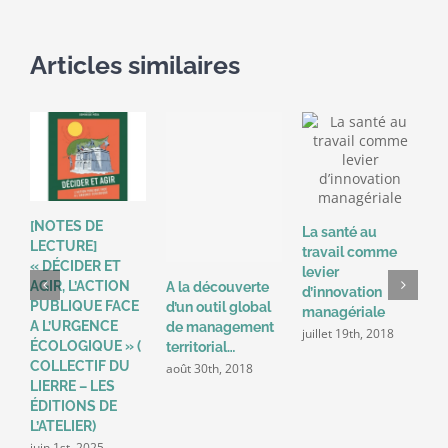
!
Articles similaires
E
[NOTES DE
La santé au
r
LECTURE]
travail comme
s
« DÉCIDER ET
levier
o
AGIR, L’ACTION
A la découverte
d’innovation
m
PUBLIQUE FACE
d’un outil global
managériale
A L’URGENCE
de management
juillet 19th, 2018
ÉCOLOGIQUE » (
territorial…
COLLECTIF DU
août 30th, 2018
LIERRE – LES
ÉDITIONS DE
L’ATELIER)
juin 1st, 2025