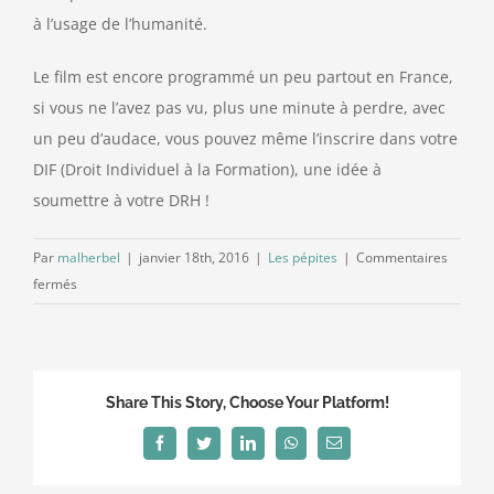
à l’usage de l’humanité.
Le film est encore programmé un peu partout en France,
si vous ne l’avez pas vu, plus une minute à perdre, avec
un peu d’audace, vous pouvez même l’inscrire dans votre
DIF (Droit Individuel à la Formation), une idée à
soumettre à votre DRH !
Par
malherbel
|
janvier 18th, 2016
|
Les pépites
|
Commentaires
sur
fermés
DEMAIN,
un
film
à
Share This Story, Choose Your Platform!
voir
dès
Facebook
Twitter
LinkedIn
WhatsApp
Email
aujourd’hui