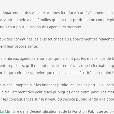
u département des Alpes Maritimes font face à un événement clima
enir en aide à des familles qui ont tout perdu, on ne compte plus
ndu cout pour la Nation des agents territoriaux.
ux des communes les plus touchées du Département se relaient au 
éril leur propre santé.
 nombreux agents territoriaux, qui ne sont pas les mieux lotis de la
ent trop chers, qu’il ne faut plus les remplacer, que la formation qu
ards que celui de rappeler que nous avons la sécurité de l’emploi !
a Cour des Comptes sur les finances publiques locales paru le 13 oc
able d’ajustement des politiques publiques dans notre pays. Les m
 les conséquences sur le niveau du service public rendu à la popula
La Ministre
de la Décentralisation et de la Fonction Publique au
pr