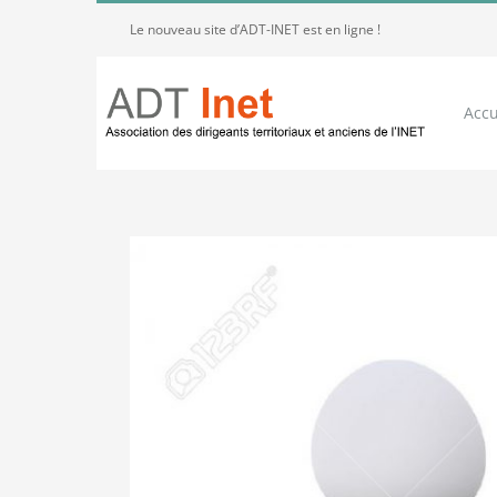
Passer
Le nouveau site d’ADT-INET est en ligne !
au
contenu
Accu
Voir
l'image
agrandie