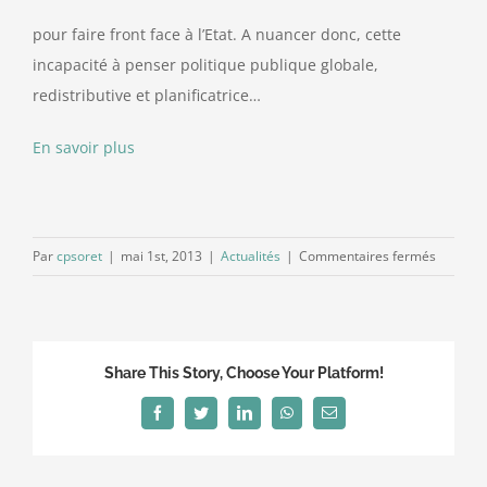
pour faire front face à l’Etat. A nuancer donc, cette
incapacité à penser politique publique globale,
redistributive et planificatrice…
En savoir plus
sur
Par
cpsoret
|
mai 1st, 2013
|
Actualités
|
Commentaires fermés
Désenc
et
controv
de
Share This Story, Choose Your Platform!
l’interc
Facebook
Twitter
LinkedIn
WhatsApp
Email