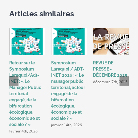
Articles similaires
Retour sur le
Symposium
REVUE DE
R
Symposium
Larequoi / ADT-
PRESSE -
P
Larequoi/Adt-
INET 2026 : « Le
DÉCEMBRE 2025
N
INET: « Le
manager public
décembre 7th, 2025
n
Manager Public
territorial, acteur
territorial
engagé de la
engagé, de la
bifurcation
bifurcation
écologique,
écologique,
économique et
économique et
sociale ? »
sociale ? »
janvier 14th, 2026
février 4th, 2026