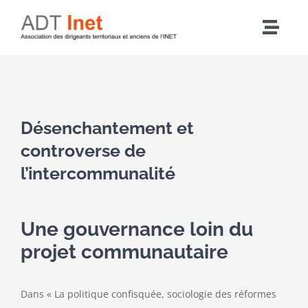
Passer
au
Navig
contenu
à
Accueil
bascu
Voir
Articles
l'image
Désenchantement et
agrandie
controverse de
L’association
l’intercommunalité
Nos actions
Une gouvernance loin du
projet communautaire
Agenda
Adhérer
Dans « La politique confisquée, sociologie des réformes